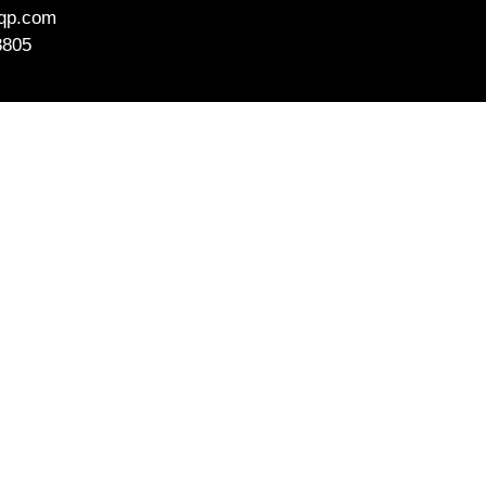
aqp.com
8805