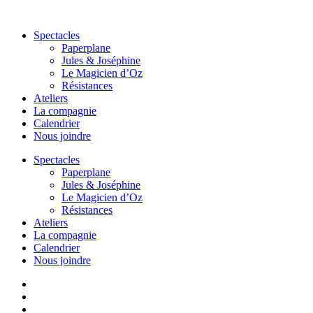
Aller
au
Spectacles
contenu
Paperplane
Jules & Joséphine
Le Magicien d’Oz
Résistances
Ateliers
La compagnie
Calendrier
Nous joindre
Spectacles
Paperplane
Jules & Joséphine
Le Magicien d’Oz
Résistances
Ateliers
La compagnie
Calendrier
Nous joindre