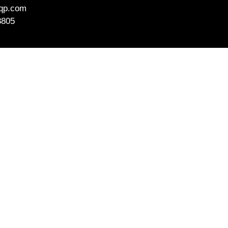
aqp.com
8805