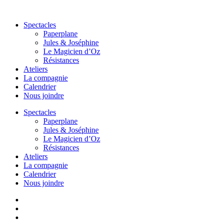
Aller
au
Spectacles
contenu
Paperplane
Jules & Joséphine
Le Magicien d’Oz
Résistances
Ateliers
La compagnie
Calendrier
Nous joindre
Spectacles
Paperplane
Jules & Joséphine
Le Magicien d’Oz
Résistances
Ateliers
La compagnie
Calendrier
Nous joindre