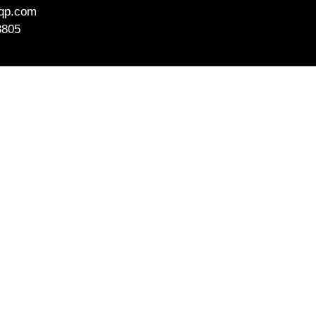
aqp.com
8805