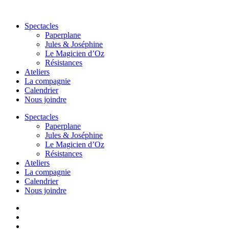
Aller
au
Spectacles
contenu
Paperplane
Jules & Joséphine
Le Magicien d’Oz
Résistances
Ateliers
La compagnie
Calendrier
Nous joindre
Spectacles
Paperplane
Jules & Joséphine
Le Magicien d’Oz
Résistances
Ateliers
La compagnie
Calendrier
Nous joindre