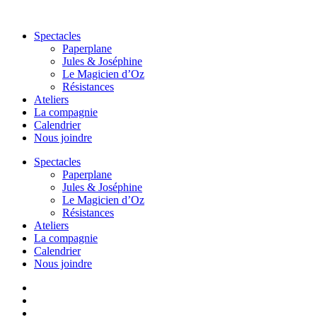
Aller
au
Spectacles
contenu
Paperplane
Jules & Joséphine
Le Magicien d’Oz
Résistances
Ateliers
La compagnie
Calendrier
Nous joindre
Spectacles
Paperplane
Jules & Joséphine
Le Magicien d’Oz
Résistances
Ateliers
La compagnie
Calendrier
Nous joindre