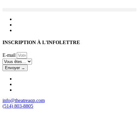
Aller
au
contenu
INSCRIPTION À L'INFOLETTRE
E-mail
Envoyer →
info@theatreaqp.com
(514) 803-8805