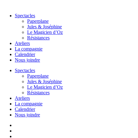
Aller
au
Spectacles
contenu
Paperplane
Jules & Joséphine
Le Magicien d’Oz
Résistances
Ateliers
La compagnie
Calendrier
Nous joindre
Spectacles
Paperplane
Jules & Joséphine
Le Magicien d’Oz
Résistances
Ateliers
La compagnie
Calendrier
Nous joindre